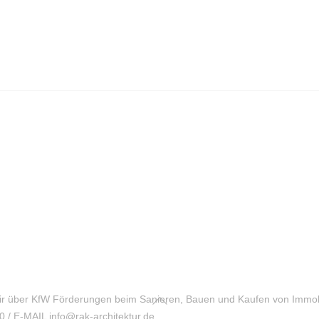
Back
ir über KfW Förderungen beim Sanieren, Bauen und Kaufen von Immo
To
0 / E-MAIL info@rak-architektur.de