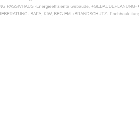
G PASSIVHAUS -Energieeffiziente Gebäude, +GEBÄUDEPLANUNG- O
Top
EBERATUNG- BAFA, KfW, BEG EM +BRANDSCHUTZ- Fachbauleitung /