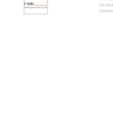
+PLANUN
+ENERGI
Company
Home
About
Projects
Kontakt