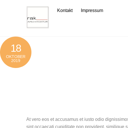
Skip
Kontakt
Impressum
to
content
18
OKTOBER
2019
At vero eos et accusamus et iusto odio dignissimos
sint occaecati cupiditate non provident, similique s