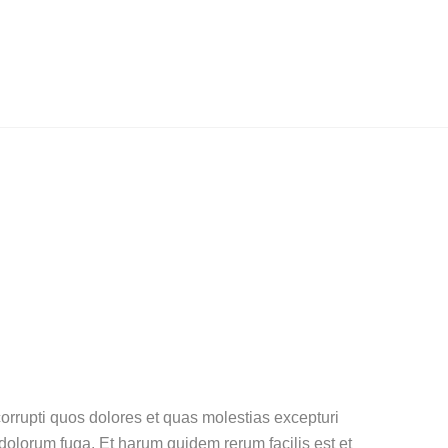
orrupti quos dolores et quas molestias excepturi
t dolorum fuga. Et harum quidem rerum facilis est et